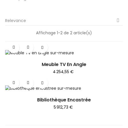
Relevance

Affichage 1-2 de 2 article(s)
Meuble TV En Angle
Prix
4 254,55 €
Bibliothèque Encastrée
Prix
5 912,73 €